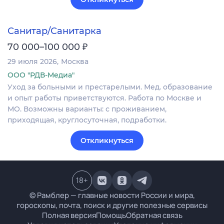
Санитар/Санитарка
₽
70 000–100 000
29 июля 2026
Москва
ООО "РДВ-Медиа"
Уход за больными и престарелыми. Мед. образование
и опыт работы приветствуются. Работа по Москве и
МО. Возможны варианты: с проживанием,
приходящая, круглосуточная, подработки.
Откликнуться
18
+
© Рамблер — главные новости России и мира,
гороскопы, почта, поиск и другие полезные сервисы
Полная версия
Помощь
Обратная связь