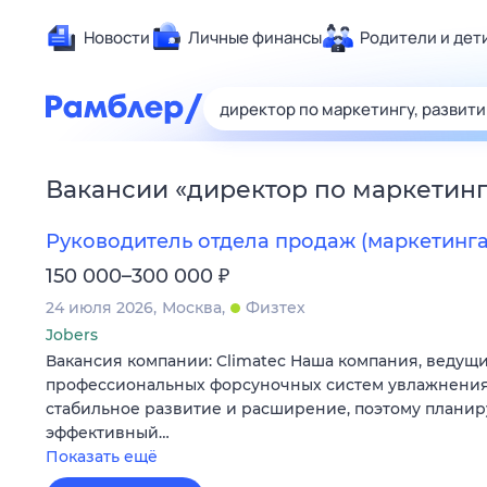
Новости
Личные финансы
Родители и дет
Здоровье
Развлечен
Дом и уют
Вакансии
«
директор по маркетинг
Спорт
Карьера
Руководитель отдела продаж (маркетинга
Авто
₽
150 000–300 000
Технологи
24 июля 2026
Москва
Физтех
Жизненные
Jobers
Вакансия компании: Climatec Наша компания, ведущ
Сберегаем
профессиональных форсуночных систем увлажнения
Гороскопы
стабильное развитие и расширение, поэтому плани
эффективный…
Показать ещё