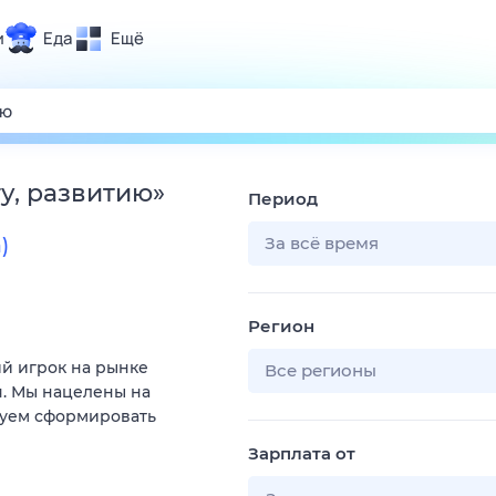
и
Еда
Ещё
Почта
ия и отдых
Поиск
Погода
у, развитию
»
Период
ТВ-программа
За всё время
)
и и тренды
Регион
 ситуации
ий игрок на рынке
 вместе
Все регионы
. Мы нацелены на
Помощь
руем сформировать
Зарплата от