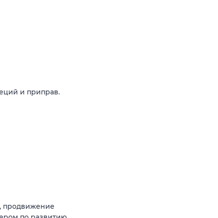
еций и приправ.
, продвижение
ером по развитию