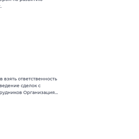
.
ов взять ответственность
оведение сделок с
трудников Организация…