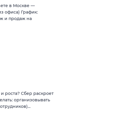
вете в Москве —
з офиса) График:
ж и продаж на
и роста? Сбер раскроет
елать: организовывать
сотрудников)…