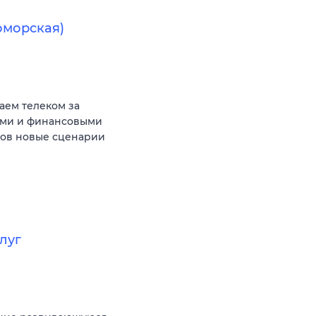
оморская)
аем телеком за
ыми и финансовыми
тов новые сценарии
луг