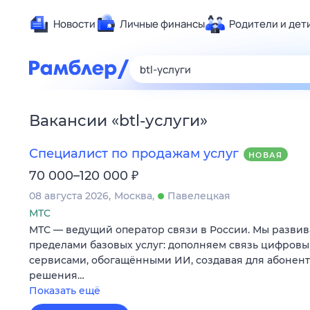
Новости
Личные финансы
Родители и дет
Здоровье
Развлечен
Дом и уют
Вакансии
«
btl-услуги
»
Спорт
Карьера
Специалист по продажам услуг
НОВАЯ
Авто
₽
70 000–120 000
Технологи
08 августа 2026
Москва
Павелецкая
Жизненные
МТС
МТС — ведущий оператор связи в России. Мы развив
Сберегаем
пределами базовых услуг: дополняем связь цифров
Гороскопы
сервисами, обогащёнными ИИ, создавая для абонен
решения…
Показать ещё