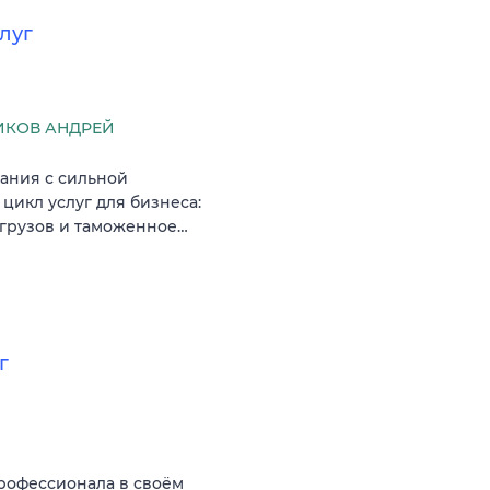
луг
КОВ АНДРЕЙ
ания с сильной
икл услуг для бизнеса:
 грузов и таможенное…
г
рофессионала в своём