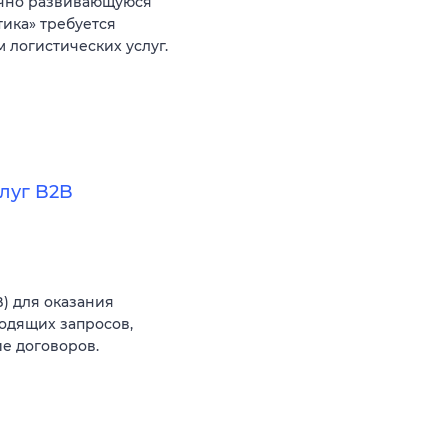
ично развивающуюся
ика» требуется
 логистических услуг.
луг B2B
) для оказания
ходящих запросов,
е договоров.