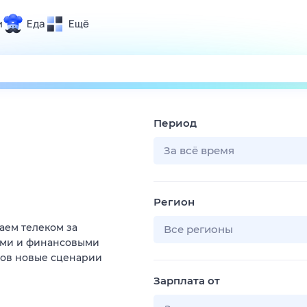
и
Еда
Ещё
Почта
ия и отдых
Поиск
Погода
Период
ТВ-программа
За всё время
и и тренды
Регион
 ситуации
аем телеком за
 вместе
Все регионы
ыми и финансовыми
Помощь
тов новые сценарии
Зарплата от