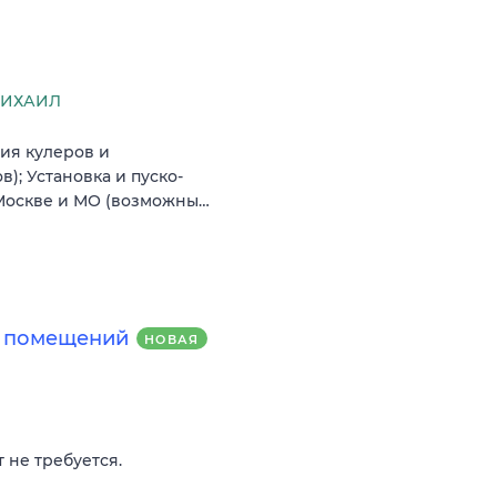
МИХАИЛ
ия кулеров и
); Установка и пуско-
 Москве и МО (возможны…
х помещений
НОВАЯ
 не требуется.