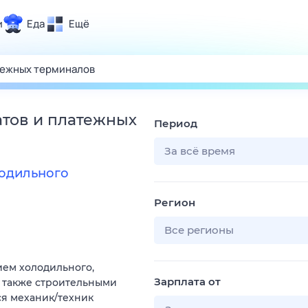
и
Еда
Ещё
Почта
ия и отдых
Поиск
Погода
тов и платежных
Период
ТВ-программа
За всё время
лодильного
и и тренды
Регион
 ситуации
 вместе
Все регионы
Помощь
ем холодильного,
Зарплата от
а также строительными
ся механик/техник