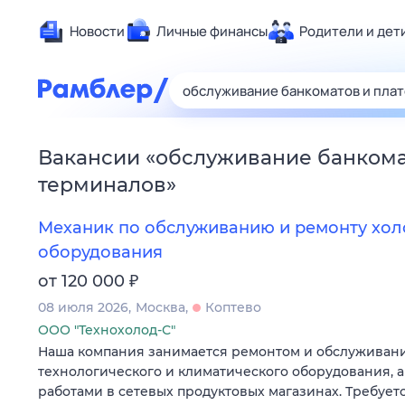
Новости
Личные финансы
Родители и дет
Здоровье
Развлечен
Дом и уют
Вакансии
«
обслуживание банкома
Спорт
терминалов
»
Карьера
Авто
Механик по обслуживанию и ремонту хо
Технологи
оборудования
Жизненные
₽
от 120 000
Сберегаем
08 июля 2026
Москва
Коптево
Гороскопы
ООО "Технохолод-С"
Наша компания занимается ремонтом и обслуживани
технологического и климатического оборудования, 
работами в сетевых продуктовых магазинах. Требует