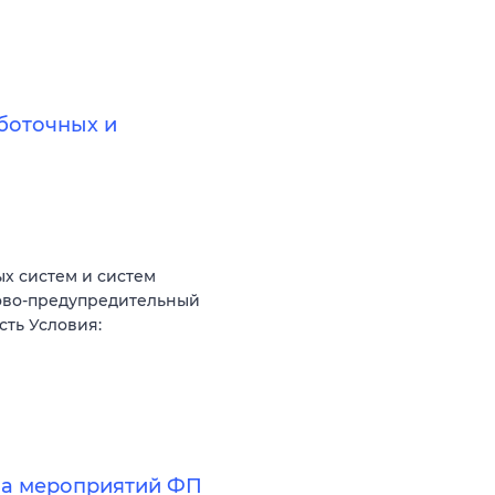
боточных и
х систем и систем
ово-предупредительный
сть Условия:
за мероприятий ФП