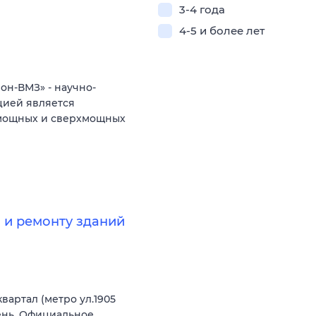
3-4 года
4-5 и более лет
н-ВМЗ» - научно-
цией является
 мощных и сверхмощных
 и ремонту зданий
артал (метро ул.1905
день. Официальное