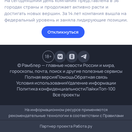
На сегодняшний день компания представлена в 36
городах страны и продолжает активно расти и
достигать новых вершин. За 14 лет компания вышла на
федеральный уровень и заняла лидирующие позиции.
Откликнуться
18
+
© Рамблер — главные новости России и мира,
гороскопы, почта, поиск и другие полезные сервисы
Полная версия
Помощь
Обратная связь
Условия использования
Удаление информации
Политика конфиденциальности
Лайки
Топ-100
Все проекты
На информационном ресурсе применяются
рекомендательные технологии в соответствии с
Правилами
Партнер проекта
Работа.ру