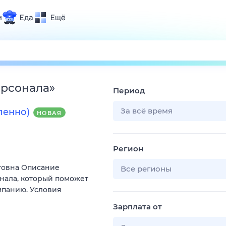
и
Еда
Ещё
Почта
ия и отдых
Поиск
Погода
ерсонала
»
Период
ТВ-программа
За всё время
ленно)
НОВАЯ
и и тренды
Регион
 ситуации
товна Описание
 вместе
Все регионы
нала, который поможет
Помощь
мпанию. Условия
Зарплата от