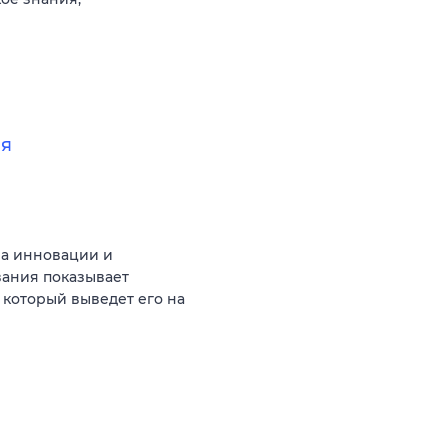
ия
на инновации и
вания показывает
 который выведет его на