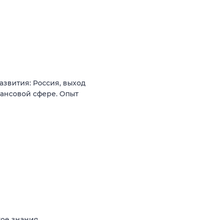
звития: Россия, выход
нансовой сфере. Опыт
кое знания,