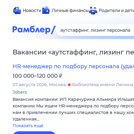
Новости
Личные финансы
Родители и дет
Здоровье
Развлечен
Дом и уют
Вакансии
«
аутстаффинг, лизинг п
Спорт
Карьера
HR-менеджер по подбору персонала (уда
Авто
₽
100 000–120 000
Технологи
07 августа 2026
Москва
Библиотека имени Ленина
Жизненные
Jobers
Вакансия компании: ИП Карачурина Альмира Ильша
Сберегаем
компании Мы ищем HR-менеджера по подбору персо
Гороскопы
нам в привлечении лучших специалистов в нашу ко
Удаленная…
Показать ещё