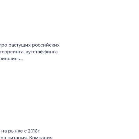
стро растущих российских
тсорсинга, аутстаффинга
роившись…
на рынке с 2016г.
тов питания. Компания