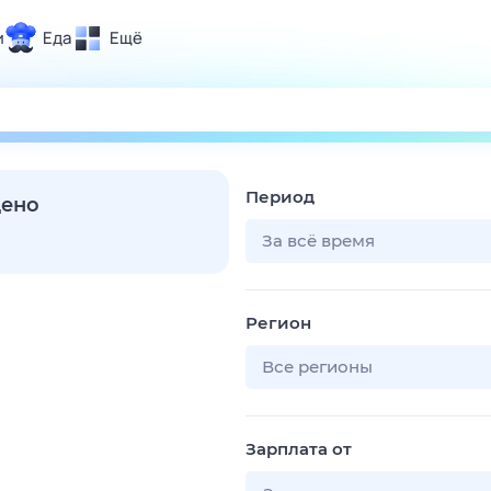
и
Еда
Ещё
Почта
ия и отдых
Поиск
Погода
Период
ТВ-программа
дено
За всё время
и и тренды
Регион
 ситуации
 вместе
Все регионы
Помощь
Зарплата от