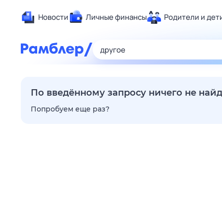
Новости
Личные финансы
Родители и дет
Здоровье
Развлечен
Дом и уют
Спорт
По введённому запросу ничего не най
Карьера
Попробуем еще раз?
Авто
Технологи
Жизненные
Сберегаем
Гороскопы