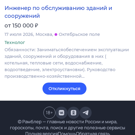
Инженер по обслуживанию зданий и
сооружений
₽
от 150 000
17 июля 2026
Москва
Октябрьское поле
Технолог
Обязанности: Заниматьсяобеспечением эксплуатации
зданий, сооружений и оборудования в них (
котельная, тепловые сети, водоснабжение,
водоотведение, электроустановки). Руководство
производственно-хозяйственной…
Откликнуться
18
+
© Рамблер — главные новости России и мира,
гороскопы, почта, поиск и другие полезные сервисы
Полная версия
Помощь
Обратная связь