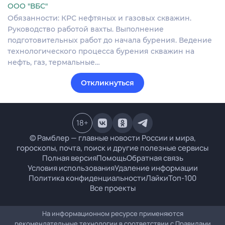
ООО "ВБС"
Обязанности: КРС нефтяных и газовых скважин.
Руководство работой вахты. Выполнение
подготовительных работ до начала бурения. Ведение
технологического процесса бурения скважин на
нефть, газ, термальные…
Откликнуться
18
+
© Рамблер — главные новости России и мира,
гороскопы, почта, поиск и другие полезные сервисы
Полная версия
Помощь
Обратная связь
Условия использования
Удаление информации
Политика конфиденциальности
Лайки
Топ-100
Все проекты
На информационном ресурсе применяются
рекомендательные технологии в соответствии с
Правилами