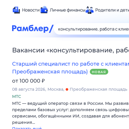
Новости
Личные финансы
Родители и дет
Здоровье
Развлечен
Дом и уют
Вакансии
«
консультирование, раб
Спорт
Карьера
Старший специалист по работе с клиентам
Авто
Преображенская площадь)
НОВАЯ
Технологи
₽
от 100 000
Жизненные
08 августа 2026
Москва
Преображенская площадь
Сберегаем
МТС
МТС — ведущий оператор связи в России. Мы развив
Гороскопы
пределами базовых услуг: дополняем связь цифров
сервисами, обогащёнными ИИ, создавая для абонен
решения…
Показать ещё