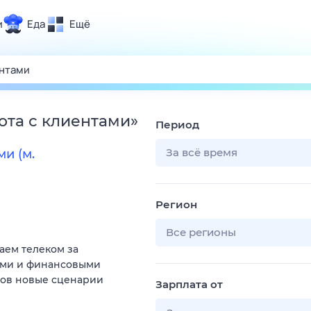
и
Еда
Ещё
Почта
ия и отдых
Поиск
Погода
ота с клиентами
»
Период
ТВ-программа
За всё время
и (м.
и и тренды
Регион
 ситуации
 вместе
Все регионы
аем телеком за
Помощь
ыми и финансовыми
тов новые сценарии
Зарплата от