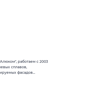
люком", работаем с 2003
иевых сплавов,
лируемых фасадов…