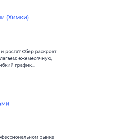
и (Химки)
и роста? Сбер раскроет
длагаем: ежемесячную,
ибкий график…
ами
рофессиональном рынке