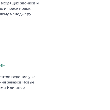
 входящих звонков и
их и поиск новых
аршему менеджеру…
СИМ
иентов Ведение уже
ния заказов Новые
ями Или иное