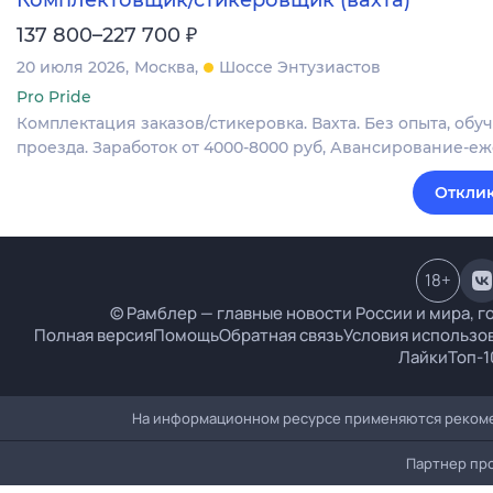
Комплектовщик/стикеровщик (вахта)
₽
137 800–227 700
20 июля 2026
Москва
Шоссе Энтузиастов
Pro Pride
Комплектация заказов/стикеровка. Вахта. Без опыта, об
проезда. Заработок от 4000-8000 руб, Авансирование-е
Отклик
18
+
© Рамблер — главные новости России и мира, г
Полная версия
Помощь
Обратная связь
Условия использо
Лайки
Топ-1
На информационном ресурсе применяются рекоме
Партнер пр