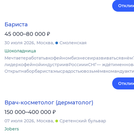
Отклик
Бариста
₽
45 000–80 000
30 июля 2026
Москва
Смоленская
Шоколадница
Мечтаетеработатьвкофейномбизнесеиразвиватьсявнё
лидеркофейнойиндустриивРоссиииСНГ— ждётименнова
Открытнаборбариста:мысрадостьювозьмёмвкомандуакт
Отклик
Врач-косметолог (дерматолог)
₽
150 000–400 000
07 июля 2026
Москва
Сретенский бульвар
Jobers