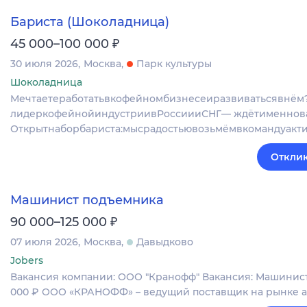
Бариста (Шоколадница)
₽
45 000–100 000
30 июля 2026
Москва
Парк культуры
Шоколадница
Мечтаетеработатьвкофейномбизнесеиразвиватьсявнём
лидеркофейнойиндустриивРоссиииСНГ— ждётименнова
Открытнаборбариста:мысрадостьювозьмёмвкомандуакт
Отклик
Машинист подъемника
₽
90 000–125 000
07 июля 2026
Москва
Давыдково
Jobers
Вакансия компании: ООО "Кранофф" Вакансия: Машинист 
000 ₽ ООО «КРАНОФФ» – ведущий поставщик на рынке 