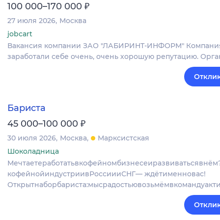
₽
100 000–170 000
27 июля 2026
Москва
jobcart
Вакансия компании ЗАО "ЛАБИРИНТ-ИНФОРМ" Компания на
заработали себе очень, очень хорошую репутацию. Орг
Отклик
Бариста
₽
45 000–100 000
30 июля 2026
Москва
Марксистская
Шоколадница
Мечтаетеработатьвкофейномбизнесеиразвиватьсявнём
кофейнойиндустриивРоссиииСНГ— ждётименновас!
Открытнаборбариста:мысрадостьювозьмёмвкомандуакт
Отклик