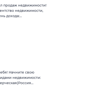
ел продаж недвижимости!
гентство недвижимости,
ень дохода:…
себя! Начните свою
видами недвижимости:
мерческая(Россия…