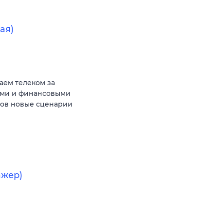
ая)
аем телеком за
ыми и финансовыми
тов новые сценарии
ажер)