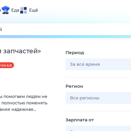
и
Еда
Ещё
Почта
ия и отдых
Поиск
Погода
 запчастей
»
Период
ТВ-программа
За всё время
ОЧНАЯ
и и тренды
Регион
 ситуации
Мы помогаем людям не
 вместе
Все регионы
и полностью поменять
Помощь
пания надежная…
Зарплата от