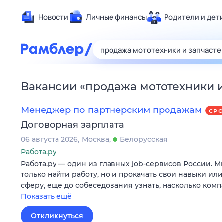
Новости
Личные финансы
Родители и дет
Здоровье
Развлечен
Дом и уют
Вакансии
«
продажа мототехники и
Спорт
Карьера
Менеджер по партнерским продажам
СР
Авто
Договорная зарплата
Технологи
06 августа 2026
Москва
Белорусская
Жизненные
Работа.ру
Работа.ру — один из главных job-сервисов России. 
Сберегаем
только найти работу, но и прокачать свои навыки ил
Гороскопы
сферу, еще до собеседования узнать, насколько ком
Показать ещё
Откликнуться