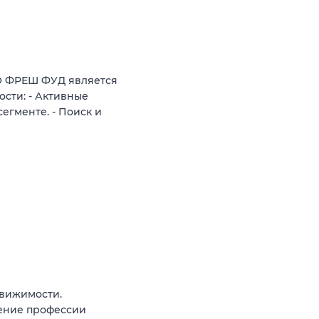
О ФРЕШ ФУД является
сти: - Активные
егменте. - Поиск и
вижимости.
чение профессии