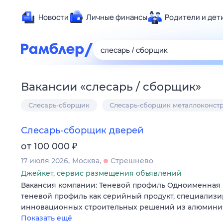
Новости
Личные финансы
Родители и дет
Здоровье
Развлечен
Дом и уют
Вакансии
«
слесарь / сборщик
»
Спорт
Слесарь-сборщик
Слесарь-сборщик металлоконст
Карьера
Авто
Слесарь-сборщик дверей
Технологи
₽
от 100 000
Жизненные
17 июля 2026
Москва
Стрешнево
Сберегаем
Джейкет, сервис размещения объявлений
Гороскопы
Вакансия компании: Теневой профиль Одноименная 
теневой профиль как серийный продукт, специализи
инновационных строительных решений из алюминия
Показать ещё