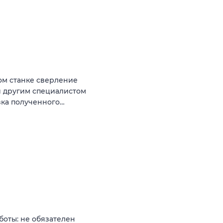
ом станке сверление
и другим специалистом
вка полученного…
боты: не обязателен