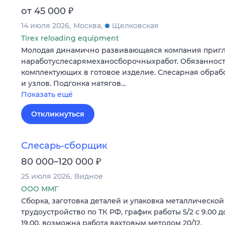
₽
от 45 000
14 июля 2026
Москва
Щелковская
Tirex reloading equipment
Молодая динамично развивающаяся компания приг
наработуслесарямеханосборочныхработ. Обязанност
комплектующих в готовое изделие. Слесарная обрабо
и узлов. Подгонка натягов…
Показать ещё
Откликнуться
Слесарь-сборщик
₽
80 000–120 000
25 июля 2026
Видное
ООО ММГ
Сборка, заготовка деталей и упаковка металлической 
трудоустройство по ТК РФ, график работы 5/2 с 9.00 до
19.00, возможна работа вахтовым методом 20/12.