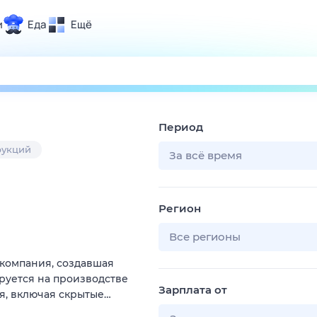
и
Еда
Ещё
Почта
ия и отдых
Поиск
Погода
Период
ТВ-программа
рукций
За всё время
и и тренды
Регион
 ситуации
 вместе
Все регионы
Помощь
компания, создавшая
руется на производстве
Зарплата от
, включая скрытые…