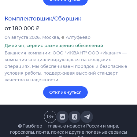
Комплектовщик/Сборщик
₽
от 180 000
04 августа 2026
Москва
Алтуфьево
Джейкет, сервис размещения объявлений
Вакансия компании: ООО "ИКВАНТ" ООО «Иквант» —
компания специализирующаяся на складских
операциях. Мы обеспечиваем порядок и безопасные
условия работы, поддерживая высокий стандарт
качества и надежности…
Откликнуться
18
+
© Рамблер — главные новости России и мира,
гороскопы, почта, поиск и другие полезные сервисы