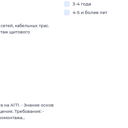
3-4 года
4-5 и более лет
етей, кабельных трас.
нтаж щитового
а на АГП. - Знание основ
щения. Требования: -
тромонтажа…