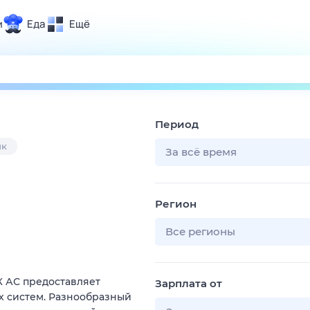
и
Еда
Ещё
Почта
ия и отдых
Поиск
Погода
Период
ТВ-программа
ик
За всё время
и и тренды
Регион
 ситуации
 вместе
Все регионы
Помощь
 АС предоставляет
Зарплата от
х систем. Разнообразный