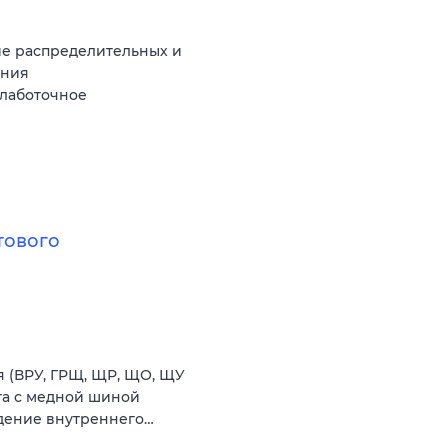
ие распределительных и
ания
слаботочное
тового
 (ВРУ, ГРЩ, ЩР, ЩО, ЩУ
та с медной шиной
дение внутреннего…