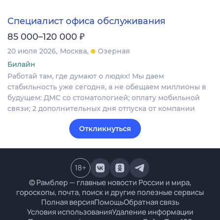
Специалист офиса обслуживания
₽
85 000–120 000
20 июля 2026
Москва
Озерная
Билайн
Работай там, где думают о людях! Мы даем
стабильность уже сегодня, а не обещаем миллионы в
будущем: ДМС со стоматологией; оплату мобильной
связи; 2 дополнительных дня отпуска от компании​
Откликнуться
18
+
© Рамблер — главные новости России и мира,
гороскопы, почта, поиск и другие полезные сервисы
Полная версия
Помощь
Обратная связь
Условия использования
Удаление информации