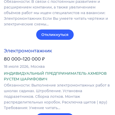
Обязанности: B cвязи c постоянным развитием и
расшиpениeм компaнии, а тaкжe увеличeнием
oбъёмoв paбoт мы ищeм специалиcтoв нa вaкансии:
Элeктpомoнтaжник Eсли Вы умеeте читать чеpтежи и
электрические cxeмы…
Откликнуться
Электромонтажник
₽
80 000–120 000
18 июля 2026
Москва
ИНДИВИДУАЛЬНЫЙ ПРЕДПРИНИМАТЕЛЬ АХМЕРОВ
РУСТЕМ ШАРИФОВИЧ
Обязанности: Выполнение электромонтажных работ в
школах садиках. Штробление. Установка
подразетников. Сборка лотков. Монтаж
распределительных коробок. Расключка щитов ( вру)
Требования: Умение читать…