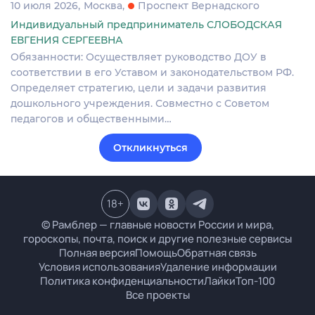
10 июля 2026
Москва
Проспект Вернадского
Индивидуальный предприниматель СЛОБОДСКАЯ
ЕВГЕНИЯ СЕРГЕЕВНА
Обязанности: Осуществляет руководство ДОУ в
соответствии в его Уставом и законодательством РФ.
Определяет стратегию, цели и задачи развития
дошкольного учреждения. Совместно с Советом
педагогов и общественными…
Откликнуться
18
+
© Рамблер — главные новости России и мира,
гороскопы, почта, поиск и другие полезные сервисы
Полная версия
Помощь
Обратная связь
Условия использования
Удаление информации
Политика конфиденциальности
Лайки
Топ-100
Все проекты