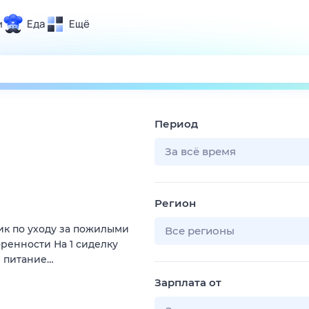
и
Еда
Ещё
Почта
ия и отдых
Поиск
Погода
Период
ТВ-программа
За всё время
и и тренды
Регион
 ситуации
ик по уходу за пожилыми
 вместе
Все регионы
оренности На 1 сиделку
Помощь
и питание…
Зарплата от