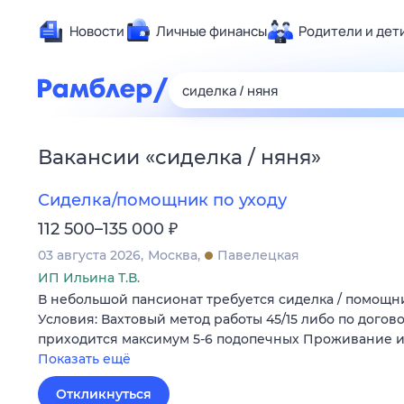
Новости
Личные финансы
Родители и дет
Здоровье
Развлечен
Дом и уют
Вакансии
«
сиделка / няня
»
Спорт
Карьера
Сиделка/помощник по уходу
Авто
₽
112 500–135 000
Технологи
03 августа 2026
Москва
Павелецкая
Жизненные
ИП Ильина Т.В.
В небольшой пансионат требуется сиделка / помощн
Сберегаем
Условия: Вахтовый метод работы 45/15 либо по догов
Гороскопы
приходится максимум 5-6 подопечных Проживание 
Показать ещё
Откликнуться