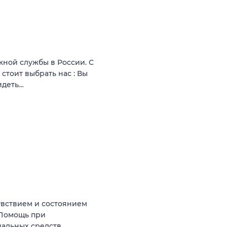
ной службы в России. С
стоит выбрать нас : Вы
идеть…
увствием и состоянием
 Помощь при
иальных средств