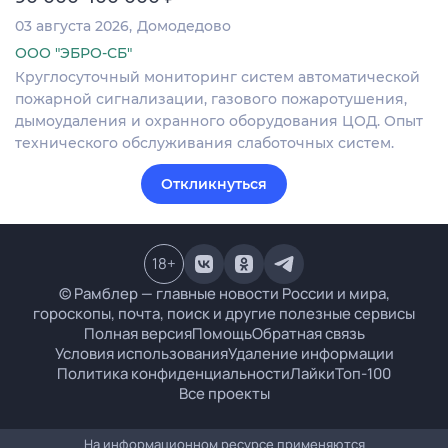
03 августа 2026
Домодедово
ООО "ЭБРО-СБ"
Круглосуточный мониторинг систем автоматической
пожарной сигнализации, газового пожаротушения,
дымоудаления и охранного оборудования ЦОД. Опыт
технического обслуживания слаботочных систем.
Откликнуться
18
+
© Рамблер — главные новости России и мира,
гороскопы, почта, поиск и другие полезные сервисы
Полная версия
Помощь
Обратная связь
Условия использования
Удаление информации
Политика конфиденциальности
Лайки
Топ-100
Все проекты
На информационном ресурсе применяются