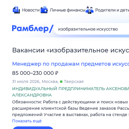
Новости
Личные финансы
Родители и дет
Здоровье
Развлечен
Дом и уют
Вакансии
«
изобразительное иску
Спорт
Карьера
Менеджер по продажам предметов искусс
Авто
₽
85 000–230 000
Технологи
31 июля 2026
Москва
Тверская
Жизненные
ИНДИВИДУАЛЬНЫЙ ПРЕДПРИНИМАТЕЛЬ АКСЕНОВА
АЛЕКСАНДРОВНА
Сберегаем
Обязанности: Работа с действующими и поиск новых
Гороскопы
расширение клиентской базы Ведение заказов Расс
предложений Участие в выставках, работа на стенде
Показать ещё