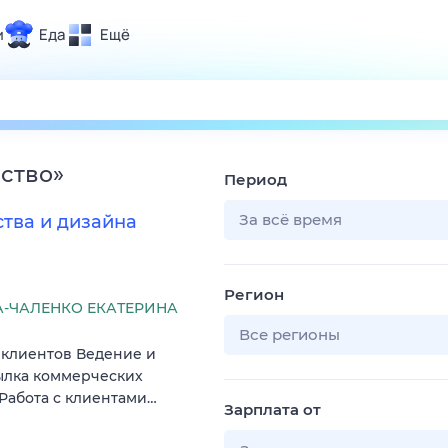
и
Еда
Ещё
Почта
ия и отдых
Поиск
Погода
сство
»
Период
ТВ-программа
За всё время
тва и дизайна
и и тренды
Регион
 ситуации
-ЧАЛЕНКО ЕКАТЕРИНА
 вместе
Все регионы
 клиентов Ведение и
Помощь
ылка коммерческих
 Работа с клиентами…
Зарплата от