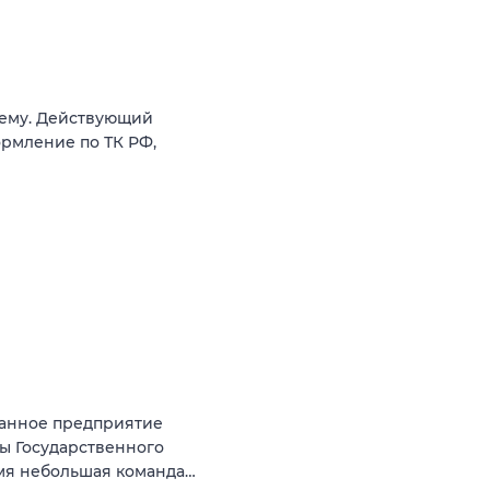
иему. Действующий
ормление по ТК РФ,
ранное предприятие
ны Государственного
емя небольшая команда…