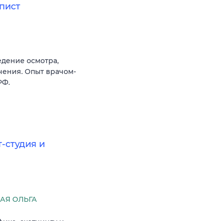
пист
дение осмотра,
чения. Опыт врачом-
РФ.
-студия и
АЯ ОЛЬГА