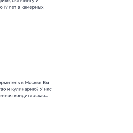
ике, скетчингу и
о 17 лет в камерных
ормитель в Москве Вы
тво и кулинарию? У нас
менная кондитерская…