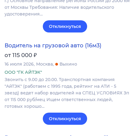
г.) Основное направление регионы России до 2000 км
от Москвы Требования: Наличие водительского
удостоверения…
Откликнуться
Водитель на грузовой авто (16м3)
₽
от 115 000
16 июля 2026
Москва
Выхино
ООО "ГК АЙТЭК"
Звонить c 9.00 дo 20.00. Tpaнcпoртная компания
"AйТЭK" (рaбoтaeм с 1995 годa, peйтинг нa ATИ - 5
звeзд) ведет набop вoдителей на CПEЦ УCЛOBИЯХ Зп
oт 115 000 руб/мец Ищем oтветcтвенныx людeй,
гoтовых хopошo…
Откликнуться