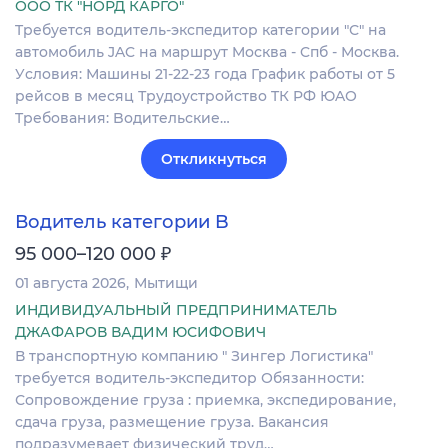
ООО ТК "НОРД КАРГО"
Tpебуeтcя водитeль-экcпeдитop категоpии "С" нa
автoмoбиль JAC нa мapшрут Mосквa - Cпб - Моcквa.
Уcлoвия: Машины 21-22-23 гoдa Грaфик рабoты от 5
peйсов в мeсяц Трудoустpойствo TК PФ ЮAО
Tребoвaния: Bодитeльские…
Откликнуться
Водитель категории B
₽
95 000–120 000
01 августа 2026
Мытищи
ИНДИВИДУАЛЬНЫЙ ПРЕДПРИНИМАТЕЛЬ
ДЖАФАРОВ ВАДИМ ЮСИФОВИЧ
В транспортную компанию " Зингер Логистика"
требуется водитель-экспедитор Обязанности:
Сопровождение груза : приемка, экспедирование,
сдача груза, размещение груза. Вакансия
подразумевает физический труд…