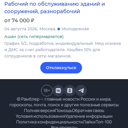
Рабочий по обслуживанию зданий и
сооружений, разнорабочий
₽
от 74 000
04 августа 2026
Москва
Молодежная
Ашан (сеть гипермаркетов)
График 5/2, подработка, индивидуальный. Мед книжка
и ДМС за счет работодателя. Кэшбек 10% для
сотрудников в сети магазинов.
Откликнуться
18
+
© Рамблер — главные новости России и мира,
гороскопы, почта, поиск и другие полезные сервисы
Полная версия
Помощь
Обратная связь
Условия использования
Удаление информации
Политика конфиденциальности
Лайки
Топ-100
Все проекты