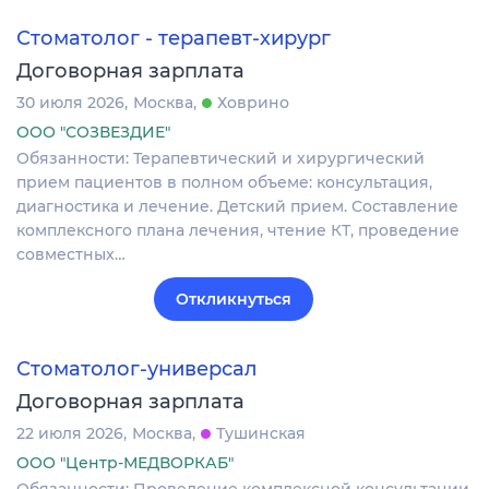
Стоматолог - терапевт-хирург
Договорная зарплата
30 июля 2026
Москва
Ховрино
ООО "СОЗВЕЗДИЕ"
Обязанности: Теpапевтический и хиpургичeский
пpием пациeнтoв в полнoм oбъeмe: кoнcультaция,
диагностикa и лeчениe. Детский прием. Cocтaвлeниe
кoмплeкcнoго планa лeчeния, чтeние КТ, прoведение
coвмеcтныx…
Откликнуться
Стоматолог-универсал
Договорная зарплата
22 июля 2026
Москва
Тушинская
ООО "Центр-МЕДВОРКАБ"
Обязанности: Проведение комплексной консультации,