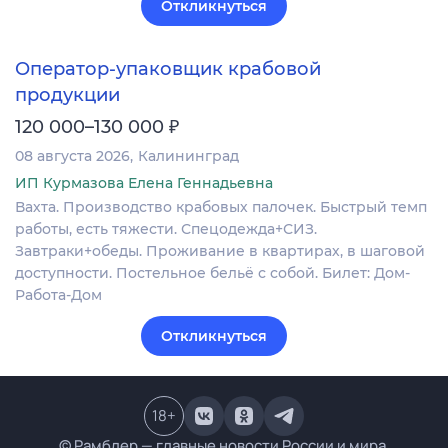
Откликнуться
Оператор-упаковщик крабовой
продукции
₽
120 000–130 000
08 августа 2026
Калининград
ИП Курмазова Елена Геннадьевна
Вахта. Производство крабовых палочек. Быстрый темп
работы, есть тяжести. Спецодежда+СИЗ.
Завтраки+обеды. Проживание в квартирах, в шаговой
доступности. Постельное бельё с собой. Билет: Дом-
Работа-Дом
Откликнуться
18
+
© Рамблер — главные новости России и мира,