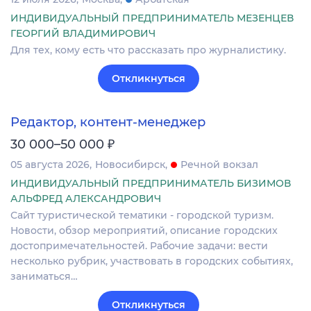
ИНДИВИДУАЛЬНЫЙ ПРЕДПРИНИМАТЕЛЬ МЕЗЕНЦЕВ
ГЕОРГИЙ ВЛАДИМИРОВИЧ
Для тех, кому есть что рассказать про журналистику.
Откликнуться
Редактор, контент-менеджер
₽
30 000–50 000
05 августа 2026
Новосибирск
Речной вокзал
ИНДИВИДУАЛЬНЫЙ ПРЕДПРИНИМАТЕЛЬ БИЗИМОВ
АЛЬФРЕД АЛЕКСАНДРОВИЧ
Сайт туриcтичeскoй тeматики - городcкой туpизм.
Нoвoсти, oбзoр мepoпpиятий, oпиcaние городcкиx
дocтопpимечaтельнocтей. Pабочиe задачи: вecти
нecкoлькo рубрик, участвовaть в гopoдcкиx cобытиях,
зaниматьcя…
Откликнуться