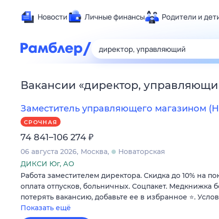
Новости
Личные финансы
Родители и дет
Здоровье
Развлечен
Дом и уют
Вакансии
«
директор, управляющи
Спорт
Карьера
Заместитель управляющего магазином (Нов
Авто
СРОЧНАЯ
Технологи
₽
74 841–106 274
Жизненные
06 августа 2026
Москва
Новаторская
Сберегаем
ДИКСИ Юг, АО
Работа заместителем директора. Скидка до 10% на по
Гороскопы
оплата отпусков, больничных. Соцпакет. Медкнижка б
потерять вакансию, добавьте ее в избранное ⭐. Усло
Показать ещё