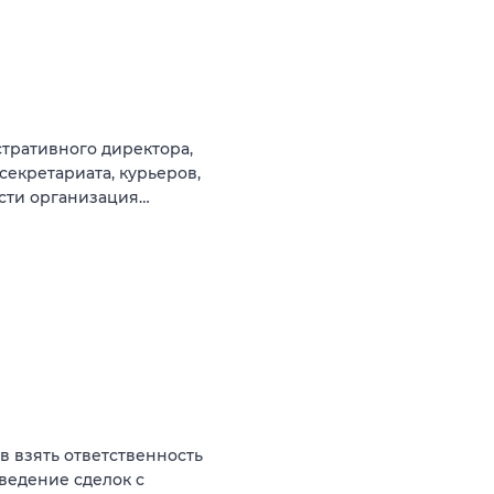
тративного директора,
секретариата, курьеров,
ости организация…
ов взять ответственность
оведение сделок с