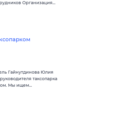
трудников Организация…
аксопарком
ель Гайнутдинова Юлия
 руководителя таксопарка
ком. Мы ищем…