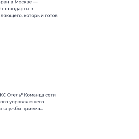
оран в Москве —
т стандарты в
ляющего, который готов
КС Отель" Команда сети
ного управляющего
ты службы приёма…