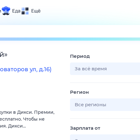
и
Еда
Ещё
Почта
ия и отдых
Поиск
Погода
й
»
Период
ТВ-программа
За всё время
аторов ул, д.16)
и и тренды
Регион
 ситуации
 вместе
Все регионы
купки в Дикси. Премии,
Помощь
есплатно. Чтобы не
вия. Дикси…
Зарплата от