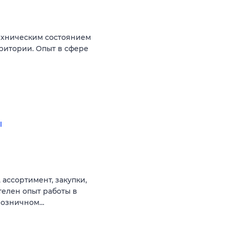
ехническим состоянием
ритории. Опыт в сфере
ы
 ассортимент, закупки,
телен опыт работы в
 розничном…