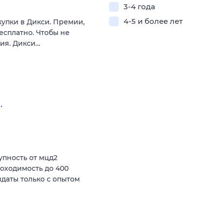
3-4 года
4-5 и более лет
купки в Дикси. Премии,
есплатно. Чтобы не
вия. Дикси…
.
пность от мцд2
роходимость до 400
даты только с опытом