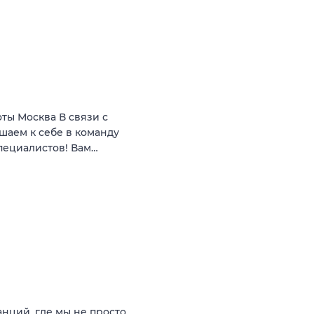
ты Москва В связи с
аем к себе в команду
пециалистов! Вам…
анций, где мы не просто