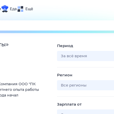
и
Еда
Ещё
Почта
ия и отдых
Поиск
Погода
ты
»
Период
ТВ-программа
За всё время
и и тренды
Регион
 ситуации
Компания ООО "ПК
 вместе
Все регионы
етнего опыта работы
Помощь
ода начал
Зарплата от