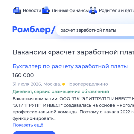
Новости
Личные финансы
Родители и дет
Здоровье
Развлечен
Дом и уют
Вакансии
«
расчет заработной пла
Спорт
Карьера
Бухгалтер по расчету заработной платы
Авто
160 000
Технологи
31 июля 2026
Москва
Новопеределкино
Жизненные
Джейкет, сервис размещения объявлений
Вакансия компании: ООО "ПК "ЭЛИТГРУПП ИНВЕСТ" 
Сберегаем
"ЭЛИТГРУПП ИНВЕСТ" создавалась на основе многол
Гороскопы
профессиональной команды. Поэтому с начала 2022 г
функционировать…
Показать ещё