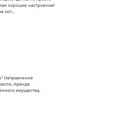
там хорошее настроение!
е хот…
" Направление
мости, Аренда
енного имущества,