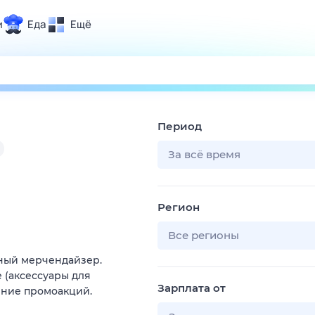
и
Еда
Ещё
Почта
ия и отдых
Поиск
Погода
Период
ТВ-программа
За всё время
и и тренды
Регион
 ситуации
 вместе
Все регионы
Помощь
тный мерчендайзер.
 (аксессуары для
Зарплата от
ение промоакций.