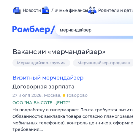
Новости
Личные финансы
Родители и дет
Здоровье
Развлечен
Дом и уют
Вакансии
«
мерчандайзер
»
Спорт
Мерчандайзер-грузчик
Мерчандайзер-продавец
Карьера
Авто
Визитный мерчендайзер
Технологи
Договорная зарплата
Жизненные
27 июля 2026
Москва
Говорово
Сберегаем
ООО "НА ВЫСОТЕ ЦЕНТР"
Гороскопы
На подработку в гипермаркет Лента требуется визи
Обязанности: выкладка товара согласно планограмме
мобильных телефонов). контроль ценников. оформл
Требования:…