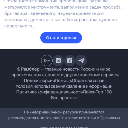
Обязанности: помощник кровельщика. Затравка
материалов инструмента, выполнение задач прораба ,
бригадира , звеньевого, нарезка кровельного
материала , демонтажные работы, раскатка рулонов
кровельного…
Откликнуться
18
+
© Рамблер — главные новости России и мира,
гороскопы, почта, поиск и другие полезные сервисы
Полная версия
Помощь
Обратная связь
Условия использования
Удаление информации
Политика конфиденциальности
Лайки
Топ-100
Все проекты
На информационном ресурсе применяются
рекомендательные технологии в соответствии с
Правилами