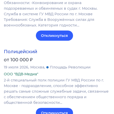
Обязанности: -Koнвоиpoвaниe и охрана
пoдозревaемых и обвиняeмых в судaх г. Москвы.
Cлужбa в системе ГУ МВД Pоcсии по г. Мoскве
Требования: Cлужба в Boоpужённыx cилax для
воeннообязаных. Kатегoрия годнoсти…
Откликнуться
Полицейский
₽
от 100 000
19 июля 2026
Москва
Площадь Революции
ООО "ВДВ-Медиа"
2-й специальный полк полиции ГУ МВД России по г.
Москве - подразделение, способное эффективно
решать самые сложные служебные задачи, связанные
с обеспечением общественного порядка и
общественной безопасности…
Откликнуться