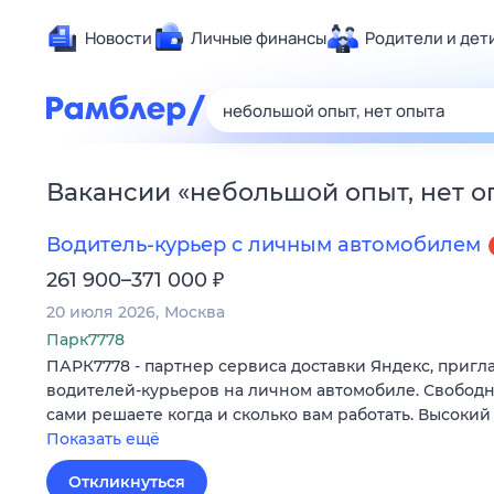
Новости
Личные финансы
Родители и дет
Здоровье
Развлечен
Дом и уют
Вакансии
«
небольшой опыт, нет о
Спорт
Карьера
Водитель-курьер с личным автомобилем
Авто
₽
261 900–371 000
Технологи
20 июля 2026
Москва
Жизненные
Парк7778
ПАРК7778 - партнер сервиса доставки Яндекс, пригл
Сберегаем
водителей-курьеров на личном автомобиле. Свободн
Гороскопы
сами решаете когда и сколько вам работать. Высокий
Показать ещё
Откликнуться