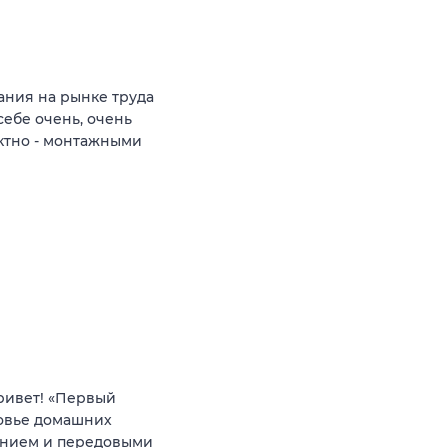
ния на рынке труда
себе очень, очень
ктно - монтажными
ривет! «Первый
ровье домашних
анием и передовыми