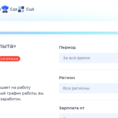
и
Еда
Ещё
Почта
ия и отдых
Поиск
Погода
пыта
»
Период
ТВ-программа
За всё время
СРОЧНАЯ
и и тренды
Регион
 ситуации
ашает на работу
 вместе
Все регионы
ый график работы, вы
Помощь
 заработок.
Зарплата от