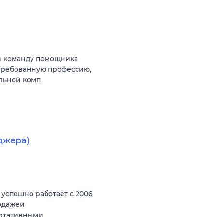
в команду помощника
стребованную профессию,
ильной комп
джера)
спешно работает с 2006
родажей
ортативными