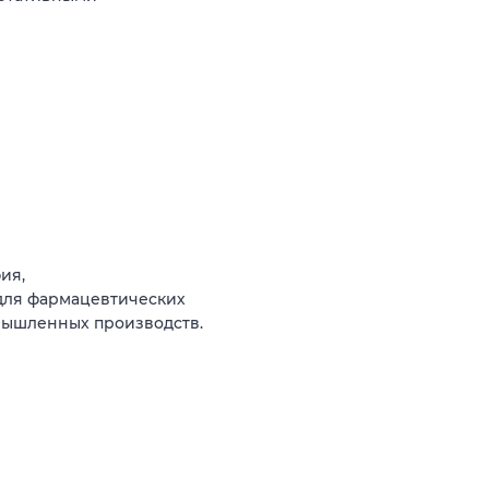
ия,
для фармацевтических
омышленных производств.