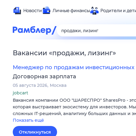
Новости
Личные финансы
Родители и дет
Здоровье
Развлечен
Дом и уют
Вакансии
«
продажи, лизинг
»
Спорт
Карьера
Менеджер по продажам инвестиционных 
Авто
Договорная зарплата
Технологи
05 августа 2026
Москва
Жизненные
jobcart
Вакансия компании ООО "ШАРЕСПРО" SharesPro - это
Сберегаем
которая выстраивает экосистему для инвесторов. М
Гороскопы
сложных IT‑решений, аналитику больших данных и э
Показать ещё
Откликнуться