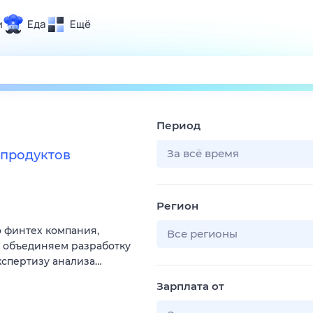
и
Еда
Ещё
Почта
ия и отдых
Поиск
Погода
Период
ТВ-программа
За всё время
продуктов
и и тренды
Регион
 ситуации
 финтех компания,
 вместе
Все регионы
ы объединяем разработку
Помощь
кспертизу анализа…
Зарплата от