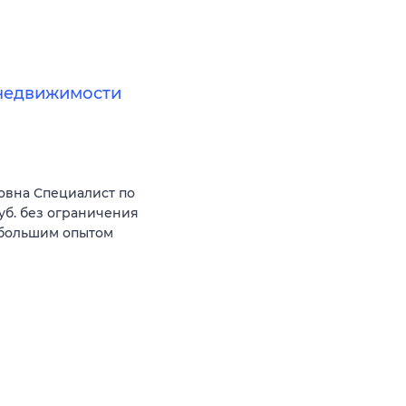
недвижимости
овна Специалист по
уб. без ограничения
 большим опытом