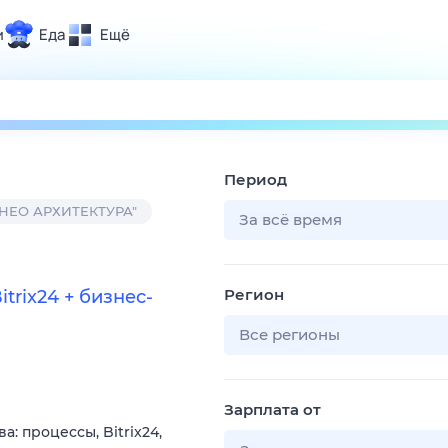
и
Еда
Ещё
Почта
ия и отдых
Поиск
Погода
Период
ТВ-программа
НЕО АРХИТЕКТУРА"
За всё время
и и тренды
Регион
trix24 + бизнес-
 ситуации
 вместе
Все регионы
Помощь
Зарплата от
 процессы, Bitrix24,