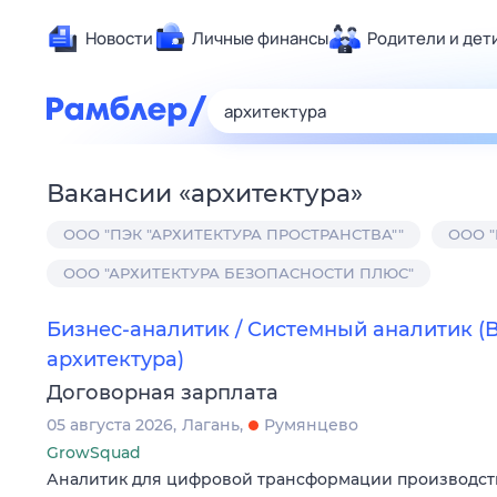
Новости
Личные финансы
Родители и дет
Здоровье
Развлечен
Дом и уют
Вакансии
«
архитектура
»
Спорт
ООО "ПЭК "АРХИТЕКТУРА ПРОСТРАНСТВА""
ООО "
Карьера
Авто
ООО "АРХИТЕКТУРА БЕЗОПАСНОСТИ ПЛЮС"
Технологи
Бизнес-аналитик / Системный аналитик (Bi
Жизненные
архитектура)
Сберегаем
Договорная зарплата
Гороскопы
05 августа 2026
Лагань
Румянцево
GrowSquad
Аналитик для цифровой трансформации производства: