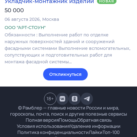
Укладчик-монтажник изделий
НОВАЯ
50 000
06 августа 2026
Москва
ООО "АРТ-СТОУН"
Обязанности : Выполнение работ по отделке
наружных поверхностей зданий и сооружений
фасадными системами Выполнение вспомогательных,
сопутствующих и подготовительных работ для
монтажа фасадной системы…
Откликнуться
18
+
© Рамблер — главные новости России и мира,
гороскопы, почта, поиск и другие полезные сервисы
Полная версия
Помощь
Обратная связь
Условия использования
Удаление информации
Политика конфиденциальности
Лайки
Топ-100