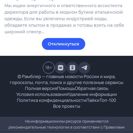
Мы ищем энергичного и ответственного ассистента
директора для работы в модном бутике итальянской
одежды. Если вы увлечены индустрией моды,
обладаете опытом в продажах и готовы взять на себя
широкий спектр…
Откликнуться
18
+
© Рамблер — главные новости России и мира,
гороскопы, почта, поиск и другие полезные сервисы
Полная версия
Помощь
Обратная связь
Условия использования
Удаление информации
Политика конфиденциальности
Лайки
Топ-100
Все проекты
На информационном ресурсе применяются
рекомендательные технологии в соответствии с
Правилами