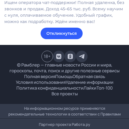
Ищем оператора чат-поддержки! Полная удаленка, без
звонков и продаж. Доход 45–65 тыс. руб. Всему научим
с нуля, оплачиваемое обучение. Удобный график,
можно как подработку. Ждём именно вас!
Откликнуться
18
+
© Рамблер — главные новости России и мира,
гороскопы, почта, поиск и другие полезные сервисы
Полная версия
Помощь
Обратная связь
Условия использования
Удаление информации
Политика конфиденциальности
Лайки
Топ-100
Все проекты
На информационном ресурсе применяются
рекомендательные технологии в соответствии с
Правилами
Партнер проекта
Работа.ру