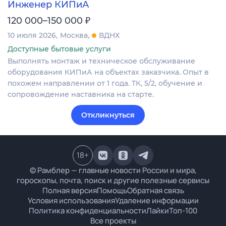
Инженер КИПиА
₽
120 000–150 000
10 июля 2026
Москва
ВДНХ
Доступные бытовые услуги
Выполнять монтаж и техническое обслуживание
оборудования КИПиА на объектах заказчика. Опыт в
похожем направлении от 1 года. ТК, 5/2, обучение и
сопровождение наставника на старте.
Откликнуться
18
+
© Рамблер — главные новости России и мира,
гороскопы, почта, поиск и другие полезные сервисы
Полная версия
Помощь
Обратная связь
Условия использования
Удаление информации
Политика конфиденциальности
Лайки
Топ-100
Все проекты