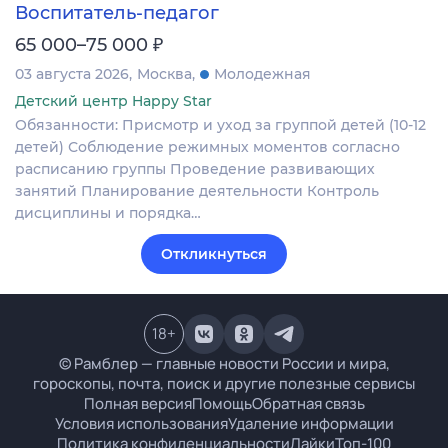
Воспитатель-педагог
₽
65 000–75 000
03 августа 2026
Москва
Молодежная
Детский центр Happy Star
Обязанности: Присмотр и уход за группой детей (10-12
детей) Соблюдение режимных моментов согласно
расписанию группы Проведение развивающих
занятий Планирование деятельности Контроль
дисциплины и порядка…
Откликнуться
18
+
© Рамблер — главные новости России и мира,
гороскопы, почта, поиск и другие полезные сервисы
Полная версия
Помощь
Обратная связь
Условия использования
Удаление информации
Политика конфиденциальности
Лайки
Топ-100