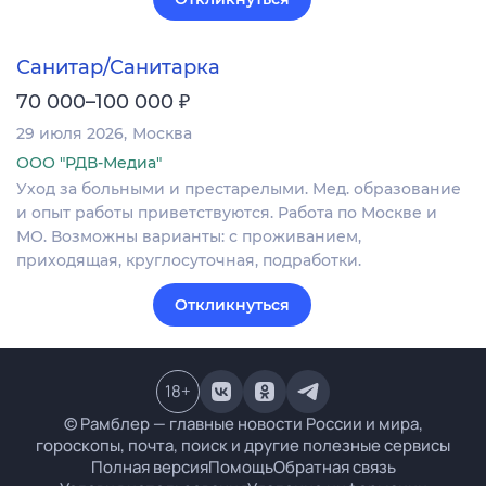
Санитар/Санитарка
₽
70 000–100 000
29 июля 2026
Москва
ООО "РДВ-Медиа"
Уход за больными и престарелыми. Мед. образование
и опыт работы приветствуются. Работа по Москве и
МО. Возможны варианты: с проживанием,
приходящая, круглосуточная, подработки.
Откликнуться
18
+
© Рамблер — главные новости России и мира,
гороскопы, почта, поиск и другие полезные сервисы
Полная версия
Помощь
Обратная связь