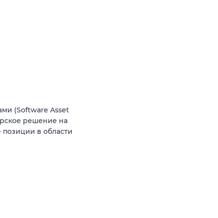
и (Software Asset
орское решение на
 позиции в области