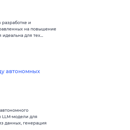
в разработке и
правленных на повышение
 идеальна для тех…
нду автономных
 автономного
 LLM-модели для
из данных, генерация