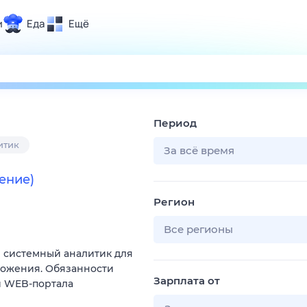
и
Еда
Ещё
Почта
ия и отдых
Поиск
Погода
Период
ТВ-программа
итик
За всё время
ение)
и и тренды
Регион
 ситуации
 вместе
Все регионы
Помощь
 системный аналитик для
ложения. Обязанности
Зарплата от
и WEB-портала