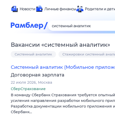
Новости
Личные финансы
Родители и дет
Здоровье
Развлечен
Дом и уют
Вакансии
«
системный аналитик
»
Спорт
Системный аналитик
Стажировки системный анал
Карьера
Авто
Системный аналитик (Мобильное прилож
Технологи
Договорная зарплата
Жизненные
22 июля 2026
Москва
Сберегаем
СберСтрахование
Гороскопы
В команду Сбербанк Страхования требуется опытный
усиления направления разработки мобильного при
Разработка документации мобильного приложения 
Сбербанк…