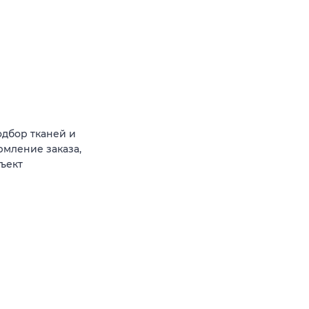
одбор тканей и
рмление заказа,
бъект