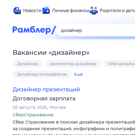
Новости
Личные финансы
Родители и дет
Здоровье
Развлечен
Дом и уют
Вакансии
«
дизайнер
»
Спорт
Дизайнер
Архитектор-дизайнер
Web-дизайн
Карьера
Авто
Дизайнер интерфейсов
Ещё
Технологи
Дизайнер презентаций
Жизненные
Договорная зарплата
Сберегаем
05 августа 2026
Москва
Гороскопы
СберСтрахование
Сбер Страхование в поисках дизайнера презентаций,
за создание презентаций, инфографики и полиграф