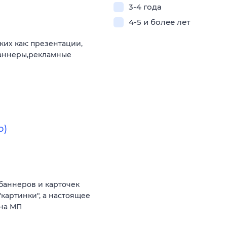
3-4 года
4-5 и более лет
их как: презентации,
 баннеры,рекламные
о)
баннеров и карточек
"картинки", а настоящее
 на МП