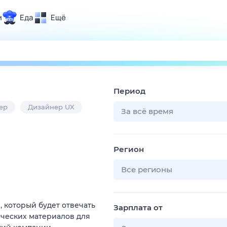
и
Еда
Ещё
Почта
ия и отдых
Поиск
Погода
Период
ТВ-программа
ер
Дизайнер UX
За всё время
и и тренды
Регион
 ситуации
 вместе
Все регионы
Помощь
 который будет отвечать
Зарплата от
ических материалов для