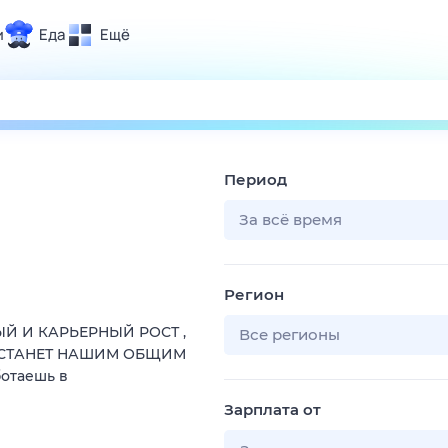
и
Еда
Ещё
Почта
ия и отдых
Поиск
Погода
Период
ТВ-программа
За всё время
и и тренды
Регион
 ситуации
Й И КАРЬЕРНЫЙ РОСТ ,
 вместе
Все регионы
 СТАНЕТ НАШИМ ОБЩИМ
Помощь
ботаешь в
Зарплата от