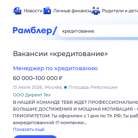
Новости
Личные финансы
Родители и дет
Здоровье
Развлечен
Дом и уют
Вакансии
«
кредитование
»
Спорт
Карьера
Менеджер по кредитованию
Авто
₽
60 000–100 000
Технологи
13 июля 2026
Москва
Площадь Революции
Жизненные
ООО Директ Тех
В НАШЕЙ КОМАНДЕ ТЕБЯ ЖДЕТ ПРОФЕССИОНАЛЬНЫ
Сберегаем
БОЛЬШИЕ ДОСТИЖЕНИЯ И МОЩНАЯ МОТИВАЦИЯ -
Гороскопы
ПРИОРИТЕТОМ: Ты оформлен с 1 дня по ТК РФ; Ты ра
аккредитованной IT-компании…
Показать ещё