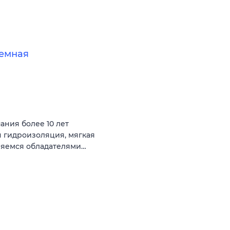
земная
ния более 10 лет
я гидроизоляция, мягкая
ляемся обладателями…