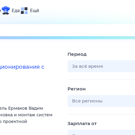
и
Еда
Ещё
Почта
ия и отдых
Поиск
Погода
Период
ТВ-программа
За всё время
ционирования с
и и тренды
Регион
 ситуации
 вместе
Все регионы
ель Ермаков Вадим
Помощь
ановка и монтаж систем
о проектной
Зарплата от