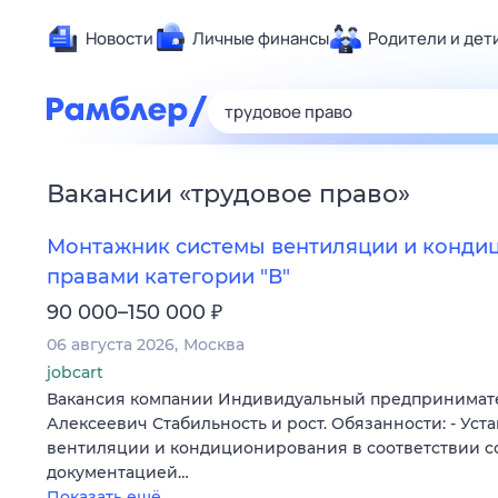
Новости
Личные финансы
Родители и дет
Здоровье
Развлечен
Дом и уют
Вакансии
«
трудовое право
»
Спорт
Карьера
Монтажник системы вентиляции и конди
Авто
правами категории "В"
Технологи
₽
90 000–150 000
Жизненные
06 августа 2026
Москва
Сберегаем
jobcart
Вакансия компании Индивидуальный предпринимат
Гороскопы
Алексеевич Стабильность и рост. Обязанности: - Уст
вентиляции и кондиционирования в соответствии с
документацией…
Показать ещё