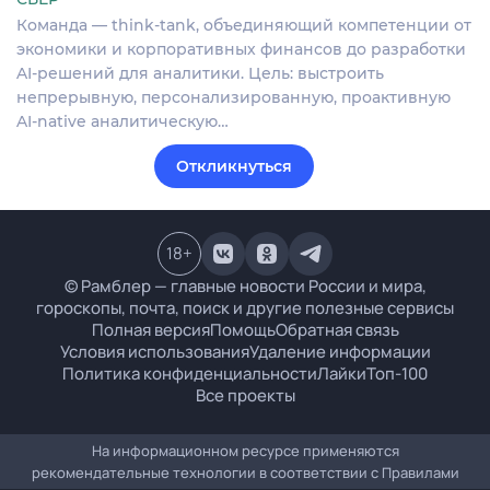
Команда — think-tank, объединяющий компетенции от
экономики и корпоративных финансов до разработки
AI-решений для аналитики. Цель: выстроить
непрерывную, персонализированную, проактивную
AI-native аналитическую…
Откликнуться
18
+
© Рамблер — главные новости России и мира,
гороскопы, почта, поиск и другие полезные сервисы
Полная версия
Помощь
Обратная связь
Условия использования
Удаление информации
Политика конфиденциальности
Лайки
Топ-100
Все проекты
На информационном ресурсе применяются
рекомендательные технологии в соответствии с
Правилами