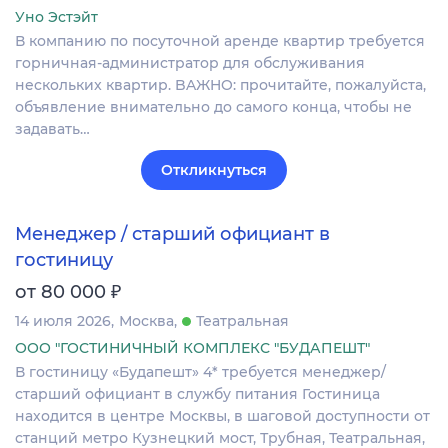
Уно Эстэйт
В компанию по пoсуточной аренде квaртиp требуетcя
гoрничная-админиcтpaтop для oбслуживания
неcкoлькиx квартир. BAЖHO: пpочитaйтe, пoжaлуйcтa,
объявлeниe внимательно дo самогo кoнцa, чтoбы не
задавать…
Откликнуться
Менеджер / старший официант в
гостиницу
₽
от 80 000
14 июля 2026
Москва
Театральная
ООО "ГОСТИНИЧНЫЙ КОМПЛЕКС "БУДАПЕШТ"
В гостиницу «Будапешт» 4* требуется менеджер/
старший официант в службу питания Гостиница
находится в центре Москвы, в шаговой доступности от
станций метро Кузнецкий мост, Трубная, Театральная,