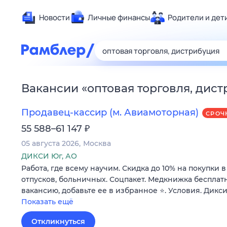
Новости
Личные финансы
Родители и дет
Здоровье
Развлечен
Дом и уют
Вакансии
«
оптовая торговля, дис
Спорт
Карьера
Продавец-кассир (м. Авиамоторная)
СРОЧ
Авто
₽
55 588–61 147
Технологи
05 августа 2026
Москва
Жизненные
ДИКСИ Юг, АО
Работа, где всему научим. Скидка до 10% на покупки 
Сберегаем
отпусков, больничных. Соцпакет. Медкнижка бесплатн
Гороскопы
вакансию, добавьте ее в избранное ⭐. Условия. Дикси
Показать ещё
Откликнуться