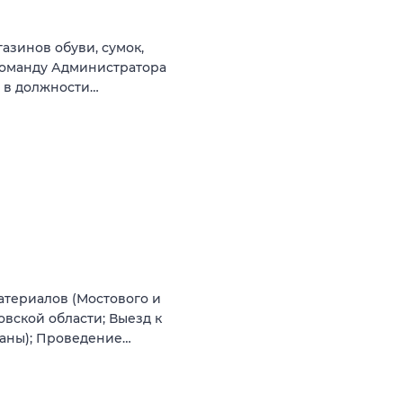
зинов обуви, сумок,
команду Администратора
и в должности…
атериалов (Мостового и
овской области; Выезд к
ваны); Проведение…