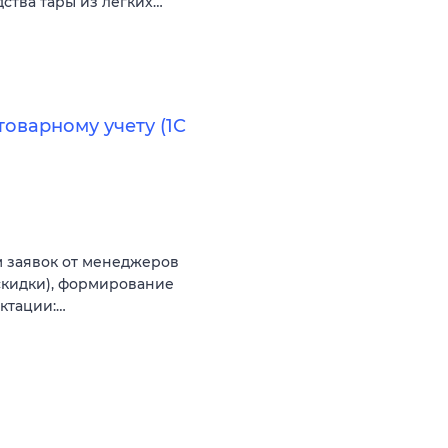
дства тары из легких…
оварному учету (1С
ем заявок от менеджеров
 скидки), формирование
ектации:…