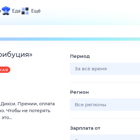
и
Еда
Ещё
Почта
ия и отдых
Поиск
Погода
трибуция
»
Период
ТВ-программа
За всё время
НАЯ
и и тренды
Регион
 ситуации
в Дикси. Премии, оплата
 вместе
Все регионы
о. Чтобы не потерять
Помощь
 это…
Зарплата от