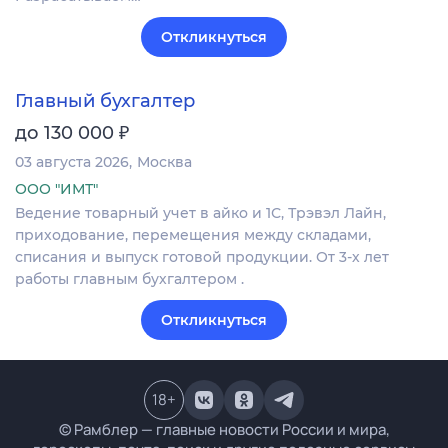
Откликнуться
Главный бухгалтер
₽
до 130 000
03 августа 2026
Москва
ООО "ИМТ"
Ведение товарный учет в айко и 1С, Трэвэл Лайн,
приходование, перемещения между складами,
списания и выпуск готовой продукции. От 3-х лет
работы главным бухгалтером .
Откликнуться
18
+
© Рамблер — главные новости России и мира,