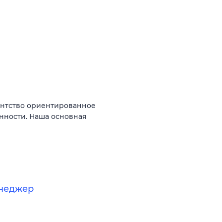
гентство ориентированное
нности. Наша основная
енеджер