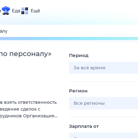
и
Еда
Ещё
Почта
ия и отдых
Поиск
Погода
 по персоналу
»
Период
ТВ-программа
За всё время
и и тренды
Регион
 ситуации
ов взять ответственность
 вместе
Все регионы
оведение сделок с
Помощь
трудников Организация…
Зарплата от