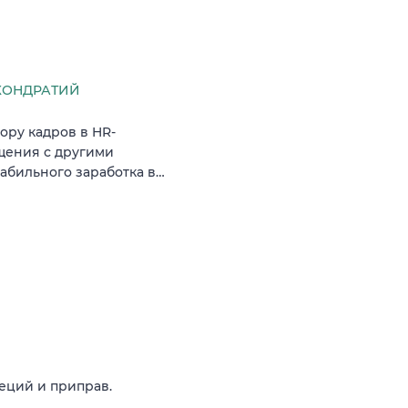
КОНДРАТИЙ
ору кадров в HR-
щения с другими
табильного заработка в…
еций и приправ.