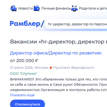
Новости
Личные финансы
Родители и дет
Здоровье
Развлечен
Дом и уют
Вакансии
«
hr-директор, директор
Спорт
Карьера
Директор офиса/Директор по развитию
Авто
₽
от 200 000
Технологи
21 июля 2026
Москва
Проспект Вернадского
Жизненные
ООО "Спутник"
ВНИМАНИЕ!!! Это объявление только для тех, кто гот
Сберегаем
за себя и свою жизнь в Свои руки! Обязанности: Пр
Гороскопы
недвижимостью Организация и контроль работы со
Показать ещё
Откликнуться