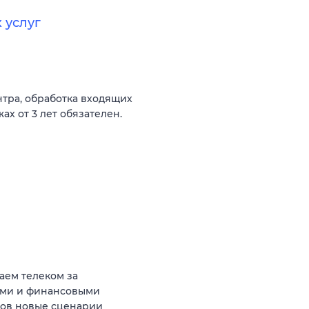
 услуг
нтра, обработка входящих
ах от 3 лет обязателен.
аем телеком за
ыми и финансовыми
тов новые сценарии