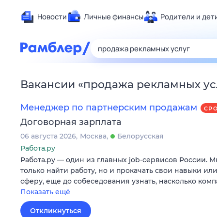
Новости
Личные финансы
Родители и дет
Здоровье
Развлечен
Дом и уют
Вакансии
«
продажа рекламных ус
Спорт
Карьера
Менеджер по партнерским продажам
СР
Авто
Договорная зарплата
Технологи
06 августа 2026
Москва
Белорусская
Жизненные
Работа.ру
Работа.ру — один из главных job-сервисов России. 
Сберегаем
только найти работу, но и прокачать свои навыки ил
Гороскопы
сферу, еще до собеседования узнать, насколько ком
Показать ещё
Откликнуться