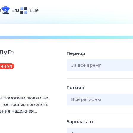
и
Еда
Ещё
Почта
ия и отдых
Поиск
Погода
луг
»
Период
ТВ-программа
За всё время
ОЧНАЯ
и и тренды
Регион
 ситуации
Мы помогаем людям не
 вместе
Все регионы
и полностью поменять
Помощь
пания надежная…
Зарплата от